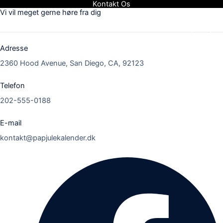
Kontakt Os
Gå
Vi vil meget gerne høre fra dig
til
indholdet
Adresse
2360 Hood Avenue, San Diego, CA, 92123
Telefon
202-555-0188
E-mail
kontakt@papjulekalender.dk